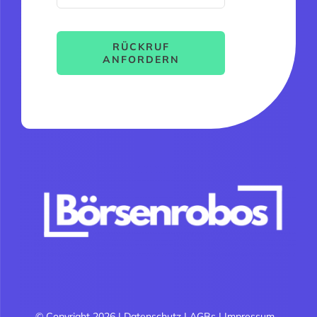
RÜCKRUF
ANFORDERN
© Copyright 2026 |
Datenschutz
|
AGBs
|
Impressum