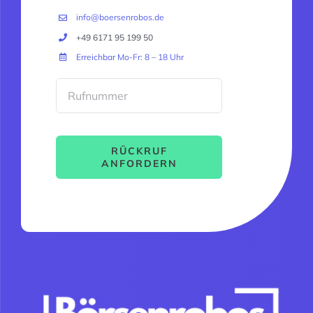
info@boersenrobos.de
+49 6171 95 199 50
Erreichbar Mo-Fr: 8 – 18 Uhr
RÜCKRUF
ANFORDERN