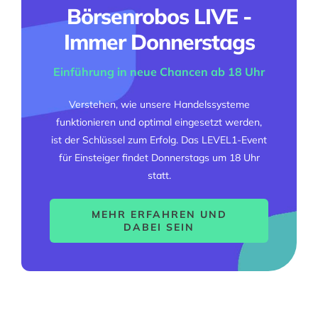
Börsenrobos LIVE -
Immer Donnerstags
Einführung in neue Chancen ab 18 Uhr
Verstehen, wie unsere Handelssysteme
funktionieren und optimal eingesetzt werden,
ist der Schlüssel zum Erfolg. Das LEVEL1-Event
für Einsteiger findet Donnerstags um 18 Uhr
statt.
MEHR ERFAHREN UND
DABEI SEIN