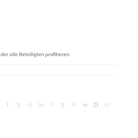
r alle Beteiligten profitieren.
Facebook
X
Reddit
LinkedIn
WhatsApp
Tumblr
Pinterest
Vk
Xing
E-
Mail