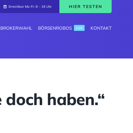
HIER TESTEN
Erreichbar Mo-Fr: 8 – 18 Uhr
BROKERWAHL
BÖRSENROBOS
KONTAKT
LIVE
e doch haben.“