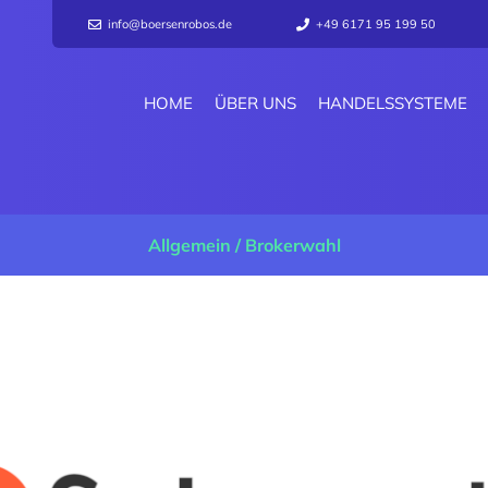
info@boersenrobos.de
+49 6171 95 199 50
HOME
ÜBER UNS
HANDELSSYSTEME
Allgemein
/
Brokerwahl